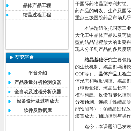
于国际药物晶型专利封锁
晶体产品工程
药产品的研发、生产及国际
结晶过程工程
重点三级医院药品市场几
本课题组依托国家工
大化工中晶体产品以及药
型的结晶过程放大的重要
现从分子到产品的多尺度
研究平台
结晶基础研究
主要包
的生长机制、媒晶剂
-
溶剂
平台介绍
COF
等）。
晶体产品工程
体形态和粒度调控、媒晶
产品质量分析检测仪器
（球形聚结、球晶生长等
全自动及过程分析仪器
模型构建、反馈智能化控
设备设计及过程放大
分布预测、连续手性结晶
能预测等）；
④
结晶过程放
软件及数据库
装置放大，辅助控制与操
迄今，本课题组已发